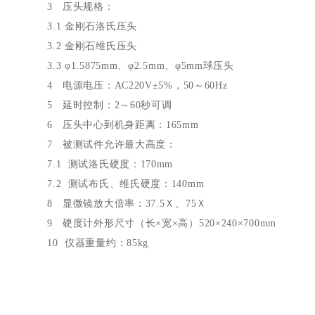
3 压头规格：
3.1 金刚石洛氏压头
3.2 金刚石维氏压头
3.3 φ
1.5875mm
、φ
2.5mm
、φ
5mm
球压头
4 电源电压：
AC220V
±
5%
，
50
～
60Hz
5 延时控制：
2
～
60
秒可调
6 压头中心到机身距离：
165mm
7 被测试件允许最大高度：
7.1 测试洛氏硬度：
170mm
7.2 测试布氏、维氏硬度：
140mm
8 显微镜放大倍率：
37.5
Ｘ、
75
Ｘ
9 硬度计外形尺寸（长×宽×高）
520
×
240
×
700mm
10 仪器重量约：
85kg