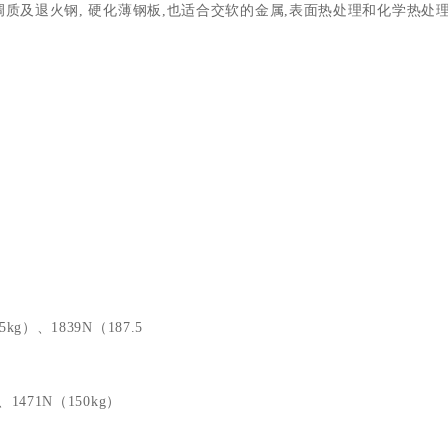
调质及退火钢
,
硬化薄钢板
,
也适合交软的金属
,
表面热处理和化学热处
5kg）、1839N（187.5
、
1471N
（
150kg
）